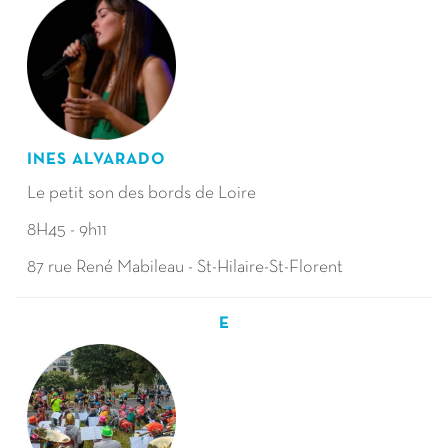
INES ALVARADO
Le petit son des bords de Loire
8H45 - 9h11
87 rue René Mabileau - St-Hilaire-St-Florent
E