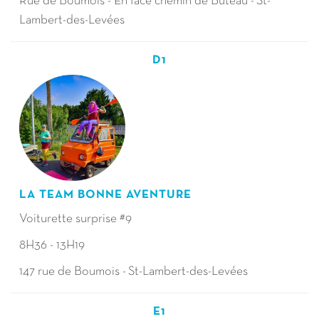
Rue de Boumois - En face chemin de Buteau - St-
Lambert-des-Levées
D1
LA TEAM BONNE AVENTURE
Voiturette surprise #9
8H36 - 13H19
147 rue de Boumois - St-Lambert-des-Levées
E1