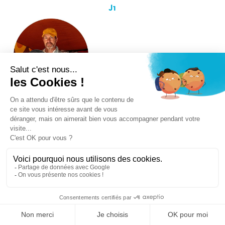
J1
DJ SAM
DJ Mix 100% Vinyls
8H52 - 14h07
Guinguette Île Offard
K1