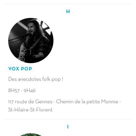
H
VOX POP
Des anecdotes folk pop !
8H57 - 9H46
117 route de Gennes - Chemin de la petite Monnie -
St-Hilaire-St-Florent
I